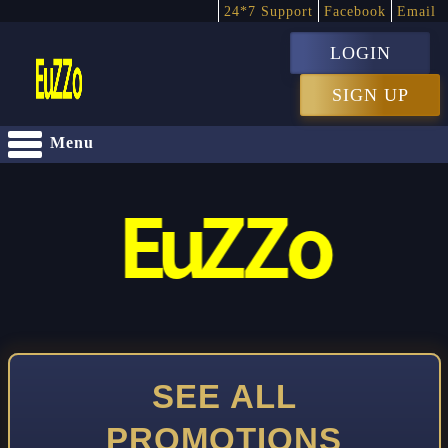
24*7 Support
Facebook
Email
LOGIN
SIGN UP
Menu
SEE ALL
PROMOTIONS