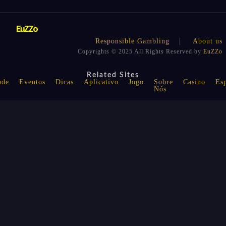
Responsible Gambling
About us
Copyrights © 2025 All Rights Reserved by
EuZZo
Related Sites
ade
Eventos
Dicas
Aplicativo
Jogo
Sobre
Casino
Esp
Nós