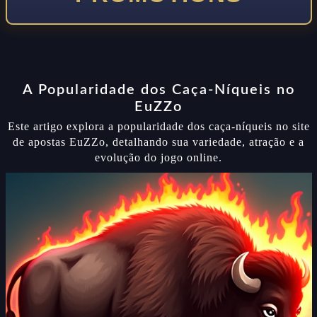
A Popularidade dos Caça-Níqueis no
EuZZo
Este artigo explora a popularidade dos caça-níqueis no site
de apostas EuZZo, detalhando sua variedade, atração e a
evolução do jogo online.