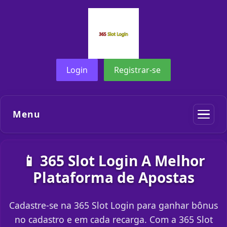
Login
Registrar-se
Menu
📱 365 Slot Login A Melhor
Plataforma de Apostas
Cadastre-se na 365 Slot Login para ganhar bônus
no cadastro e em cada recarga. Com a 365 Slot