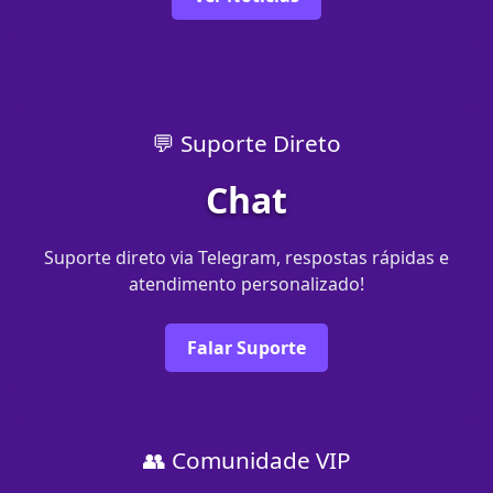
💬 Suporte Direto
Chat
Suporte direto via Telegram, respostas rápidas e
atendimento personalizado!
Falar Suporte
👥 Comunidade VIP