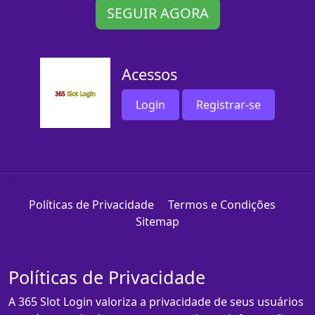
SEGUIR AGORA
Acessos
Login
Registrar-se
Políticas de Privacidade
Termos e Condições
Sitemap
Políticas de Privacidade
A 365 Slot Login valoriza a privacidade de seus usuários