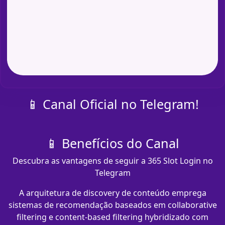
📱 Canal Oficial no Telegram!
📱 Benefícios do Canal
Descubra as vantagens de seguir a 365 Slot Login no
Telegram
A arquitetura de discovery de conteúdo emprega
sistemas de recomendação baseados em collaborative
filtering e content-based filtering hybridizado com