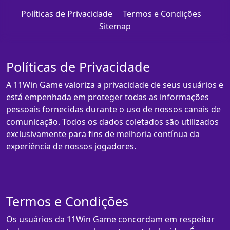
Políticas de Privacidade
Termos e Condições
Sitemap
Políticas de Privacidade
A 11Win Game valoriza a privacidade de seus usuários e
está empenhada em proteger todas as informações
pessoais fornecidas durante o uso de nossos canais de
comunicação. Todos os dados coletados são utilizados
exclusivamente para fins de melhoria contínua da
experiência de nossos jogadores.
Termos e Condições
Os usuários da 11Win Game concordam em respeitar