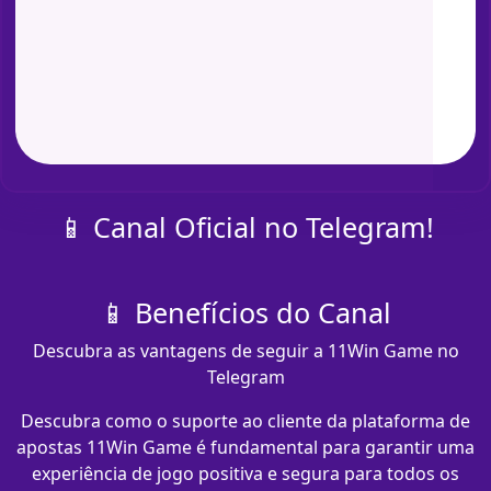
📱 Canal Oficial no Telegram!
📱 Benefícios do Canal
Descubra as vantagens de seguir a 11Win Game no
Telegram
Descubra como o suporte ao cliente da plataforma de
apostas 11Win Game é fundamental para garantir uma
experiência de jogo positiva e segura para todos os