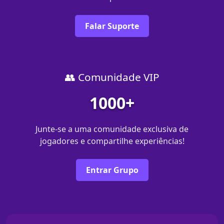
Falar Suporte
👥 Comunidade VIP
1000+
Junte-se a uma comunidade exclusiva de
jogadores e compartilhe experiências!
Entrar Grupo